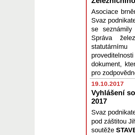
Železničního
Asociace brně
Svaz podnikate
se seznámily 
Správa želez
statutárním
proveditelnos
dokument, kte
pro zodpověd
19.10.2017
Vyhlášení s
2017
Svaz podnikate
pod záštitou J
soutěže
STAV