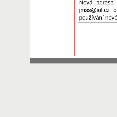
Nová adresa
jmss@iol.cz 
používání nov