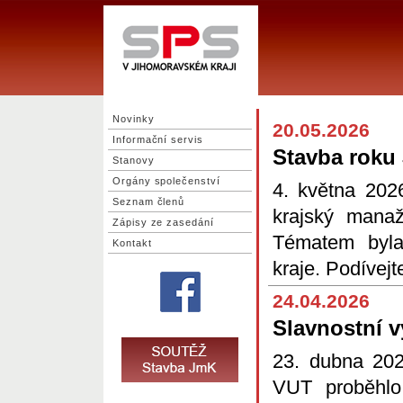
Novinky
20.05.2026
Informační servis
Stavba roku
Stanovy
Orgány společenství
4. května 202
Seznam členů
krajský manaž
Zápisy ze zasedání
Tématem byla
Kontakt
kraje. Podívej
24.04.2026
Slavnostní 
23. dubna 202
VUT proběhlo