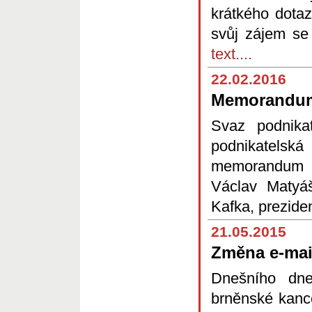
krátkého dotaz
svůj zájem se
text....
22.02.2016
Memorandum
Svaz podnika
podnikatelská
memorandum o
Václav Matyá
Kafka, prezi
21.05.2015
Změna e-mai
Dnešního dn
brněnské kance