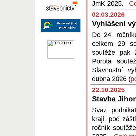
JmK 2025.
Ce
02.03.2026
Vyhlášení v
Do 24. ročník
celkem 29 so
soutěže pak 
Porota soutě
Slavnostní vy
dubna 2026 (
p
22.10.2025
Stavba Jiho
Svaz podnika
kraji, pod záš
ročník sout