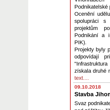
Podnikatelské 
Ocenění udělu
spolupráci s
projektům p
Podnikání a 
PIK).
Projekty byly 
odpovídají p
"Infrastruktur
získala druhé
text....
09.10.2018
Stavba Jiho
Svaz podnikate