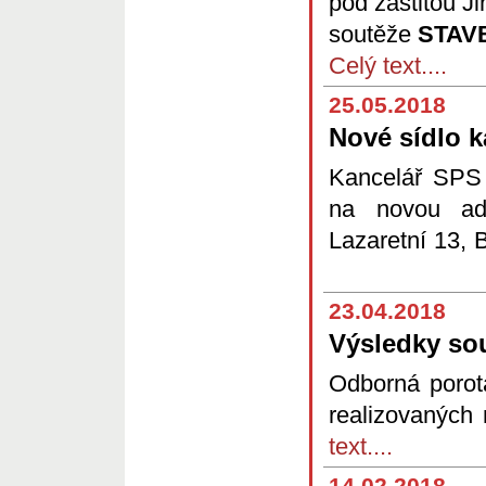
pod záštitou J
soutěže
STAV
Celý text....
25.05.2018
Nové sídlo 
Kancelář SPS
na novou adr
Lazaretní 13, 
23.04.2018
Výsledky so
Odborná porot
realizovanýc
text....
14.02.2018