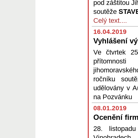
pod záštitou J
soutěže
STAV
Celý text....
16.04.2019
Vyhlášení v
Ve čtvrtek 2
přítomnosti
jihomoravskéh
ročníku sou
udělovány v A
na Pozvánku
08.01.2019
Ocenění fi
28. listopa
Vinohradech