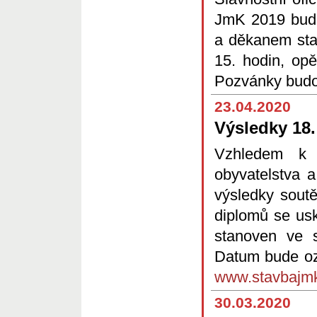
JmK 2019 bud
a děkanem stav
15. hodin, op
Pozvánky budo
23.04.2020
Výsledky 18
Vzhledem k 
obyvatelstva a
výsledky soutě
diplomů se usk
stanoven ve 
Datum bude oz
www.stavbajm
30.03.2020