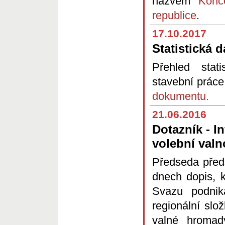
názvem
Konc
republice
.
17.10.2017
Statistická 
Přehled stat
stavební práce 
dokumentu.
21.06.2016
Dotazník - I
volební val
Předseda před
dnech dopis, k
Svazu podnik
regionální slo
valné hromad