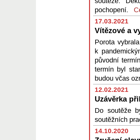
soutěže. Děk
pochopení.
Ce
17.03.2021
Vítězové a 
Porota vybrala
k pandemický
původní termín
termín byl sta
budou včas o
12.02.2021
Uzávěrka př
Do soutěže b
soutěžních pra
14.10.2020