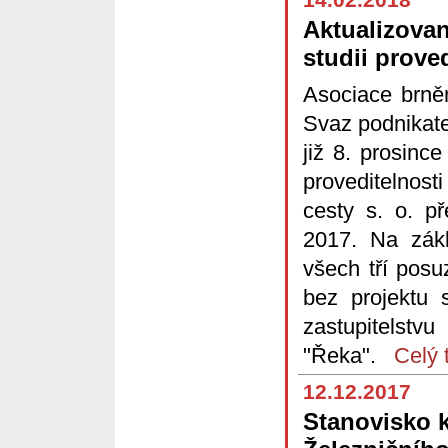
Aktualizova
studii prove
Asociace brně
Svaz podnikate
již 8. prosinc
proveditelnost
cesty s. o. p
2017. Na zák
všech tří posu
bez projektu 
zastupitelstv
"Řeka".
Celý t
12.12.2017
Stanovisko k