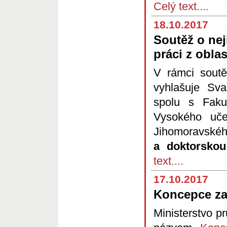
Celý text....
18.10.2017
Soutěž o nej
práci z oblas
V rámci sout
vyhlašuje Sva
spolu s Fakul
Vysokého uče
Jihomoravskéh
a doktorskou 
text....
17.10.2017
Koncepce za
Ministerstvo p