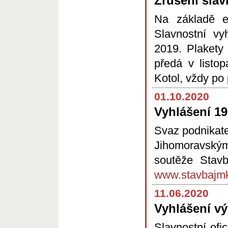
Zrušení slav
Na základě e
Slavnostní v
2019. Plaket
předá v listo
Kotol, vždy p
01.10.2020
Vyhlášení 19
Svaz podnikate
Jihomoravským
soutěže Stav
www.stavbajm
11.06.2020
Vyhlášení v
Slavnostní ofi