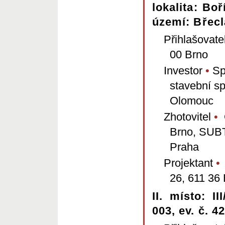
lokalita: Boř
území: Břecl
Přihlašovate
00 Brno
Investor
•
Spr
stavební s
Olomouc
Zhotovitel
•
O
Brno, SUBT
Praha
Projektant
•
26, 611 36
II. místo: I
003, ev. č. 4