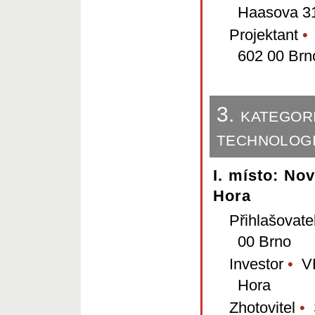
Haasova 3
Projektant
•
602 00 Brn
3. kategor
technologi
I. místo: No
Hora
Přihlašovate
00 Brno
Investor
•
VF,
Hora
Zhotovitel
•
S