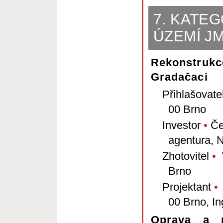
7. KATEG
ÚZEMÍ J
Rekonstru
Gradačaci
Přihlašovate
00 Brno
Investor
•
Če
agentura, 
Zhotovitel
•
V
Brno
Projektant
•
00 Brno, In
Oprava a 