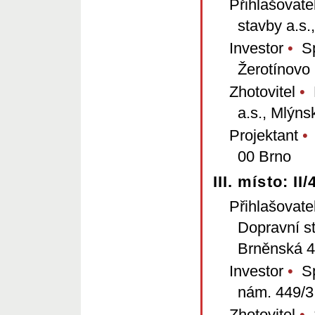
Přihlašovate
stavby a.s.
Investor
•
Spr
Žerotínovo
Zhotovitel
•
F
a.s., Mlýns
Projektant
•
00 Brno
III. místo: I
Přihlašovate
Dopravní s
Brněnská 4
Investor
•
Spr
nám. 449/3
Zhotovitel
•
S