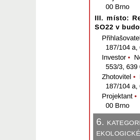
00 Brno
III. místo: 
SO22 v budo
Přihlašovate
187/104 a,
Investor
•
Nem
553/3, 639
Zhotovitel
•
P
187/104 a,
Projektant
•
A
00 Brno
6. kategor
ekologické