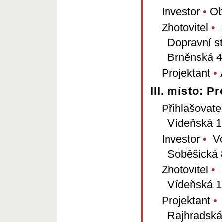
Investor
•
Ob
Zhotovitel
•
S
Dopravní s
Brněnská 4
Projektant
•
III. místo: P
Přihlašovate
Vídeňská 1
Investor
•
Vod
Soběšická 
Zhotovitel
•
K
Vídeňská 1
Projektant
•
T
Rajhradská