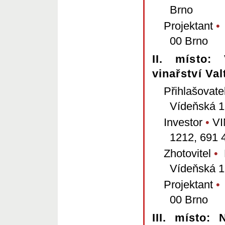
Brno
Projektant
•
H
00 Brno
II. místo:
vinařství Val
Přihlašovate
Vídeňská 1
Investor
•
VI
1212, 691 4
Zhotovitel
•
K
Vídeňská 1
Projektant
•
00 Brno
III. místo: