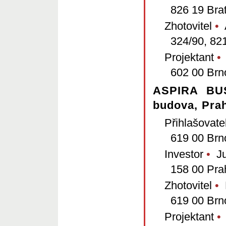
826 19 Brat
Zhotovitel
•
A
324/90, 821
Projektant
•
H
602 00 Brn
ASPIRA BUS
budova, Pra
Přihlašovate
619 00 Brn
Investor
•
Ju
158 00 Pra
Zhotovitel
•
P
619 00 Brn
Projektant
•