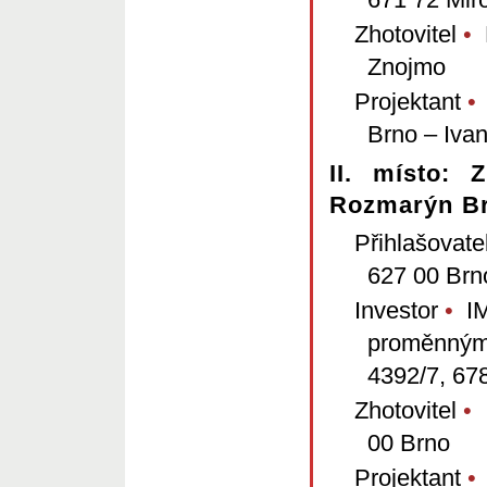
Zhotovitel
•
K
Znojmo
Projektant
•
Brno – Iva
II. místo:
Rozmarýn Br
Přihlašovate
627 00 Brn
Investor
•
IM
proměnným 
4392/7, 67
Zhotovitel
•
I
00 Brno
Projektant
•