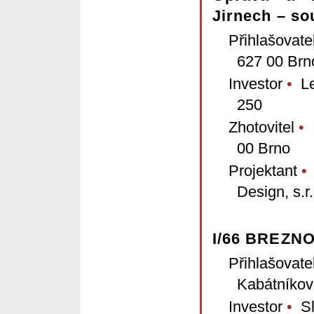
Jirnech – so
Přihlašovate
627 00 Brn
Investor
•
Let
250
Zhotovitel
•
I
00 Brno
Projektant
•
4
Design, s.r
I/66 BREZNO
Přihlašovate
Kabátníkov
Investor
•
Slo