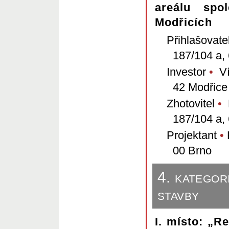
areálu spo
Modřicích
Přihlašovate
187/104 a,
Investor
•
Vít
42 Modřice
Zhotovitel
•
P
187/104 a,
Projektant
•
H
00 Brno
4. kategor
stavby
I. místo: „R