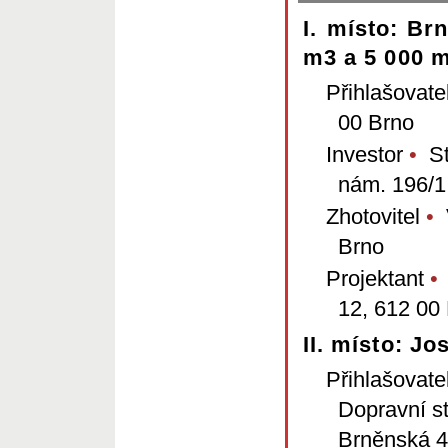
I. místo: Br
m3 a 5 000 m
Přihlašovate
00 Brno
Investor
•
St
nám. 196/1
Zhotovitel
•
V
Brno
Projektant
•
12, 612 00
II. místo: J
Přihlašovate
Dopravní s
Brněnská 4