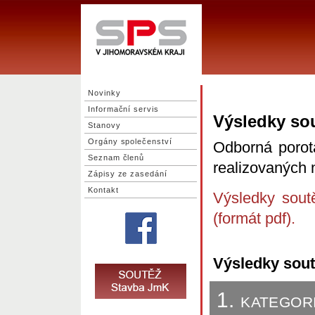
Novinky
Informační servis
Výsledky so
Stanovy
Orgány společenství
Odborná porot
Seznam členů
realizovaných 
Zápisy ze zasedání
Kontakt
Výsledky sout
(formát pdf).
Výsledky sou
1. kategor