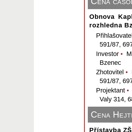
Cena časop
Obnova Kapl
rozhledna B
Přihlašovate
591/87, 69
Investor
•
Mě
Bzenec
Zhotovitel
•
M
591/87, 69
Projektant
•
Valy 314, 
Cena Hej
Přístavba ZŠ