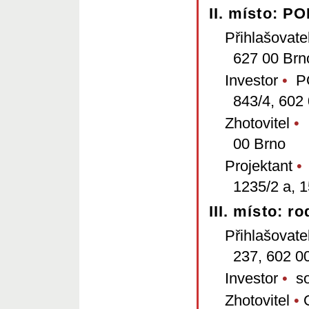
II. místo: 
Přihlašovate
627 00 Brn
Investor
•
PO
843/4, 602
Zhotovitel
•
I
00 Brno
Projektant
•
A
1235/2 a, 
III. místo: 
Přihlašovate
237, 602 0
Investor
•
so
Zhotovitel
•
O