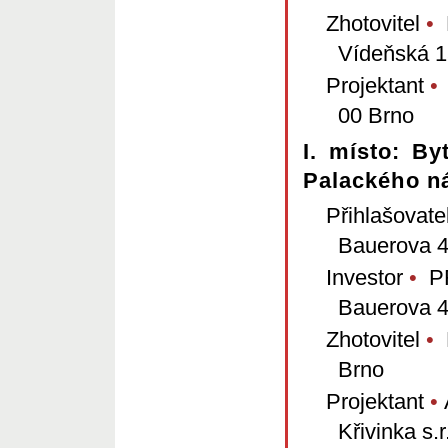
Zhotovitel
•
K
Vídeňská 1
Projektant
•
00 Brno
I. místo: B
Palackého n
Přihlašovate
Bauerova 4
Investor
•
PR
Bauerova 4
Zhotovitel
•
K
Brno
Projektant
•
A
Křivinka s.