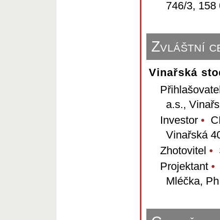
746/3, 158
Zvláštní c
Vinařská sto
Přihlašovate
a.s., Vinař
Investor
•
CH
Vinařská 40
Zhotovitel
•
S
Projektant
•
I
Mléčka, Ph