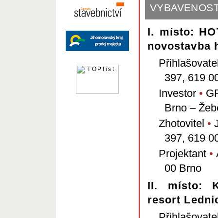
vybavenost
I. místo: H
novostavba 
Přihlašovate
397, 619 0
Investor
•
GRH
Brno – Žeb
Zhotovitel
•
J
397, 619 0
Projektant
•
A
00 Brno
II. místo:
resort Lednic
Přihlašovate