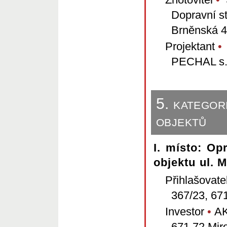
Dopravní s
Brněnská 4
Projektant
•
PECHAL s.r
5. kategor
objektů
I. místo: Op
objektu ul. 
Přihlašovate
367/23, 67
Investor
•
AK 
671 72 Mir