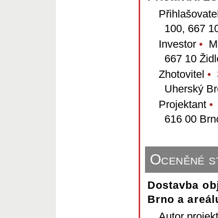
Přihlašovate
100, 667 1
Investor
•
Mě
667 10 Žid
Zhotovitel
•
3
Uherský Br
Projektant
•
616 00 Brn
Oceněné s
Dostavba ob
Brno a areál
Autor projek