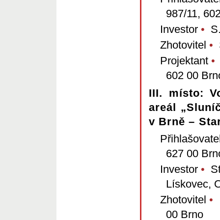
987/11, 60
Investor
•
S.M
Zhotovitel
•
S
Projektant
•
A
602 00 Brn
III. místo: 
areál „Sluní
v Brně – Sta
Přihlašovate
627 00 Brn
Investor
•
St
Lískovec, 
Zhotovitel
•
I
00 Brno