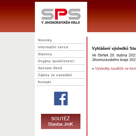
Novinky
Informační servis
Vyhlášení výsledků St
Stanovy
Ve čtvrtek 20. dubna 202
Jihomoravského kraje 202
Orgány společenství
Seznam členů
»
Výsledky soutěže ve for
Zápisy ze zasedání
Kontakt