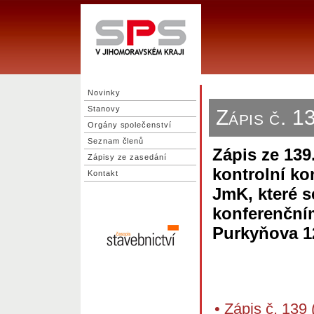
Novinky
Stanovy
Zápis č. 
Orgány společenství
Seznam členů
Zápis ze 139
Zápisy ze zasedání
kontrolní ko
Kontakt
JmK, které s
konferenčním
Purkyňova 1
•
Zápis č. 139