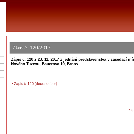
Zápis č. 120/2017
Zápis č. 120 z 23. 11. 2017 z jednání představenstva v zasedací mí
Nového Tuzexu, Bauerova 10, Brno<
•
Zápis č. 120 (docx soubor)
•
zp