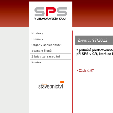
Novinky
Stanovy
Zápis č. 97/2012
Orgány společenství
z jednání představenst
Seznam členů
při SPS v ČR, které se
Zápisy ze zasedání
Kontakt
•
Zápis č. 97