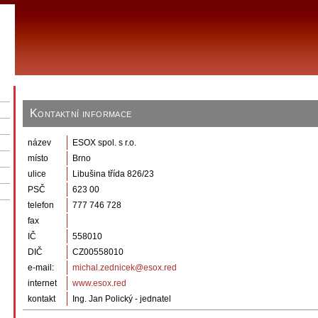
Kontaktní informace
název
ESOX spol. s r.o.
místo
Brno
ulice
Libušina třída 826/23
PSČ
623 00
telefon
777 746 728
fax
IČ
558010
DIČ
CZ00558010
e-mail:
michal.zednicek@esox.red
internet
www.esox.red
kontakt
Ing. Jan Polický - jednatel