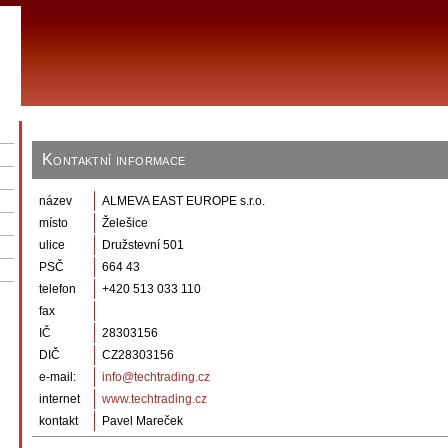
Kontaktní informace
název
ALMEVA EAST EUROPE s.r.o.
místo
Želešice
ulice
Družstevní 501
PSČ
664 43
telefon
+420 513 033 110
fax
IČ
28303156
DIČ
CZ28303156
e-mail:
info@techtrading.cz
internet
www.techtrading.cz
kontakt
Pavel Mareček